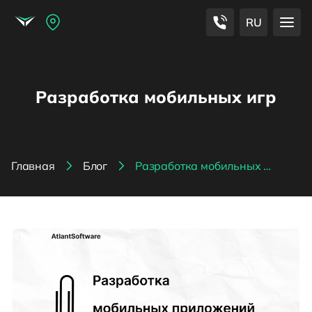
RU
Разработка мобильных игр
Главная
Блог
Разработка мобильных игр