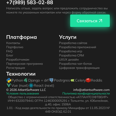
+7(989) 583-02-88
Написать отзыв, задать вопрос или предложить сотрудничество вы
можете по указанным контактам или через форму обратной связи.
Связаться
Платформа
Услуги
Контакты
Разработка сайтов
Портфолио
Разработка приложений
FAQ
Разработка игр
Блог
Разработка CRM
Разработчикам
UI/UX дизайн
Партнерская программа
Разработка чат-ботов
Регистрация
Цифровая трансформация
Технологии
Python
Django + drf
Postrgres
Celery
Reddis
Vue (nuxt)
React (next)
© 2026 AtlantSoftware LLC
info@atlantsoftware.com
Условия пользования
Политика конфиденциальности
Общество с ограниченной ответственностью «АТЛАНТСОФТВЕИР»
ИНН 6320079441 ОГРН 1246300005291 г. Тольятти, ул. Юбилейная,
д.40, офис 1506А
1.01 - Код вида деятельности по приказу Минцифры от 11.05.2023 №
449 ОКВЭД 62.01