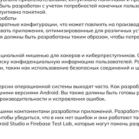
 быть разработан с учетом потребностей конечных поль
туитивно понятной.
работы
аратные конфигурации, что может повлиять на произво
авать приложения, оптимизированные для различных ус
ия должны быть разработаны таким образом, чтобы потр
енциальной мишенью для хакеров и киберпреступников. 
риску конфиденциальную информацию пользователей. 
ти, таким как использование безопасных соединений и
версии операционной системы выходят часто. Как разра
дними версиями Android. Вы также должны быть готовы 
роизводительности и исправления ошибок.
йшими компонентами разработки приложений. Разработ
чтобы убедиться, что в них нет ошибок и они работают т
oid Studio и Firebase Test Lab, которые могут помочь р