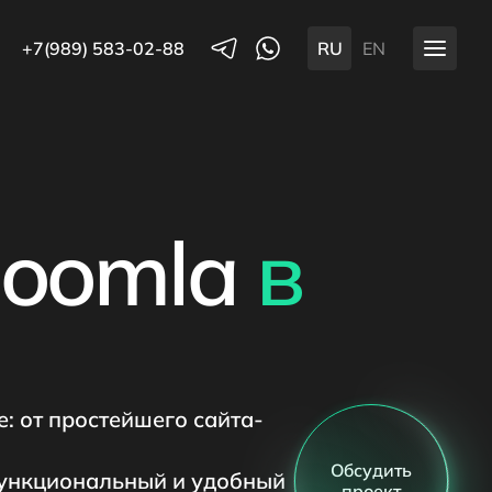
+7(989) 583-02-88
RU
EN
Joomla
в
: от простейшего сайта-
Обсудить
функциональный и удобный
проект